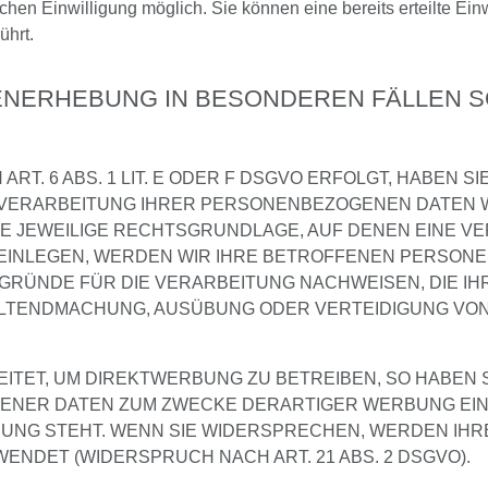
chen Einwilligung möglich. Sie können eine bereits erteilte Ein
ührt.
NERHEBUNG IN BESONDEREN FÄLLEN SO
. 6 ABS. 1 LIT. E ODER F DSGVO ERFOLGT, HABEN SI
 VERARBEITUNG IHRER PERSONENBEZOGENEN DATEN WI
IE JEWEILIGE RECHTSGRUNDLAGE, AUF DENEN EINE V
INLEGEN, WERDEN WIR IHRE BETROFFENEN PERSONE
GRÜNDE FÜR DIE VERARBEITUNG NACHWEISEN, DIE IH
ELTENDMACHUNG, AUSÜBUNG ODER VERTEIDIGUNG VO
ET, UM DIREKTWERBUNG ZU BETREIBEN, SO HABEN S
ER DATEN ZUM ZWECKE DERARTIGER WERBUNG EINZUL
NDUNG STEHT. WENN SIE WIDERSPRECHEN, WERDEN I
NDET (WIDERSPRUCH NACH ART. 21 ABS. 2 DSGVO).