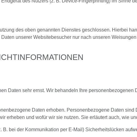
Endgerät des Nutzers (z. B. Device-Fingerprinting) im Sinne de
Nutzung des oben genannten Dienstes geschlossen. Hierbei han
en Daten unserer Websitebesucher nur nach unseren Weisungen 
LICHT­INFORMATIONEN
chen Daten sehr ernst. Wir behandeln Ihre personenbezogenen 
nenbezogene Daten erhoben. Personenbezogene Daten sind Date
wir erheben und wofür wir sie nutzen. Sie erläutert auch, wie 
z. B. bei der Kommunikation per E-Mail) Sicherheitslücken aufw