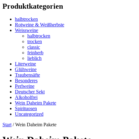
Produktkategorien
halbtrocken
Rotweine & Weißherbste
Weissweine
halbtrocken
trocken
classic
feinherb
lieblich
Literweine
Glühweine
Traubensäfte
Besonderes
Perlweine
Deutscher Sekt
Alkoholfrei
Wein Daheim Pakete
Spirituosen
Uncategorized
Start
/ Wein Daheim Pakete