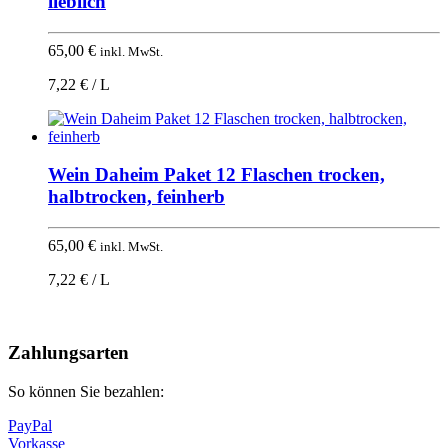
lieblich
65,00
€
inkl. MwSt.
7,22 € / L
Wein Daheim Paket 12 Flaschen trocken,
halbtrocken, feinherb
65,00
€
inkl. MwSt.
7,22 € / L
Nach
oben
Zahlungsarten
So können Sie bezahlen:
PayPal
Vorkasse