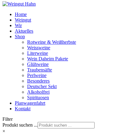
Home
Weingut
Wir
Aktuelles
Shop
Rotweine & Weißherbste
Weissweine
Literweine
Wein Daheim Pakete
Glühweine
Traubensäfte
Perlweine
Besonderes
Deutscher Sekt
Alkoholfrei
Spirituosen
Planwagenfahrt
Kontakt
Filter
Produkt suchen ...
×